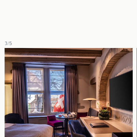
3
/
5