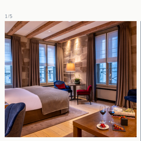
1
/
5