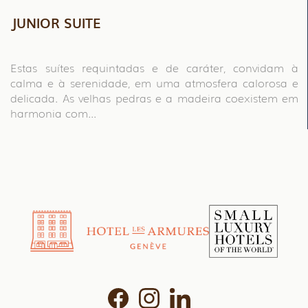
JUNIOR SUITE
Estas suítes requintadas e de caráter, convidam à
calma e à serenidade, em uma atmosfera calorosa e
delicada. As velhas pedras e a madeira coexistem em
harmonia com...